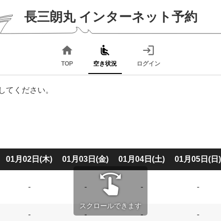
長三朗丸
インターネット予約
home
airline_seat_recline_normal
login
TOP
空き状況
ログイン
してください。
01月02日(木)
01月03日(金)
01月04日(土)
01月05日(日)
swipe
-
-
-
-
スクロールできます
-
-
-
-