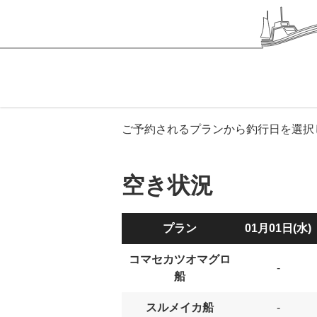
ご予約されるプランから釣行日を選択
空き状況
プラン
01月01日(水)
コマセカツオマグロ
-
船
スルメイカ船
-