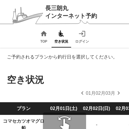
長三朗丸
インターネット予約
home
airline_seat_recline_normal
login
TOP
空き状況
ログイン
ご予約されるプランから釣行日を選択してください。
空き状況
chevron_left
chevron_right
01月
02月
03月
プラン
02月01日(土)
02月02日(日)
02月0
swipe
コマセカツオマグロ
-
-
船