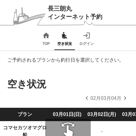
長三朗丸
インターネット予約
home
airline_seat_recline_normal
login
TOP
空き状況
ログイン
ご予約されるプランから釣行日を選択してください。
空き状況
chevron_left
chevron_right
02月
03月
04月
プラン
03月01日(日)
03月02日(月)
03月0
swipe
コマセカツオマグロ
-
-
船