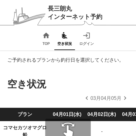
長三朗丸
インターネット予約
home
airline_seat_recline_normal
login
TOP
空き状況
ログイン
ご予約されるプランから釣行日を選択してください。
空き状況
chevron_left
chevron_right
03月
04月
05月
プラン
04月01日(水)
04月02日(木)
04月0
swipe
コマセカツオマグロ
-
-
船